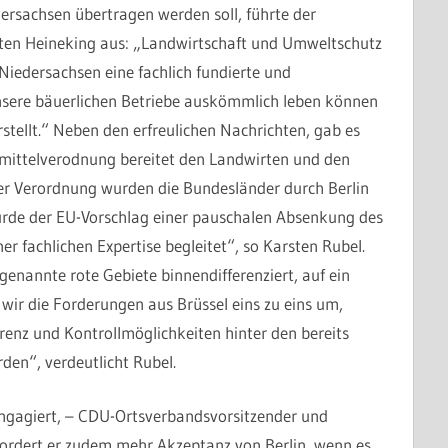
ersachsen übertragen werden soll, führte der
en Heineking aus: „Landwirtschaft und Umweltschutz
iedersachsen eine fachlich fundierte und
nsere bäuerlichen Betriebe auskömmlich leben können
stellt.“ Neben den erfreulichen Nachrichten, gab es
ittelverodnung bereitet den Landwirten und den
der Verordnung wurden die Bundesländer durch Berlin
urde der EU-Vorschlag einer pauschalen Absenkung des
er fachlichen Expertise begleitet“, so Karsten Rubel.
genannte rote Gebiete binnendifferenziert, auf ein
wir die Forderungen aus Brüssel eins zu eins um,
enz und Kontrollmöglichkeiten hinter den bereits
den“, verdeutlicht Rubel.
engagiert, – CDU-Ortsverbandsvorsitzender und
ordert er zudem mehr Akzeptanz von Berlin, wenn es