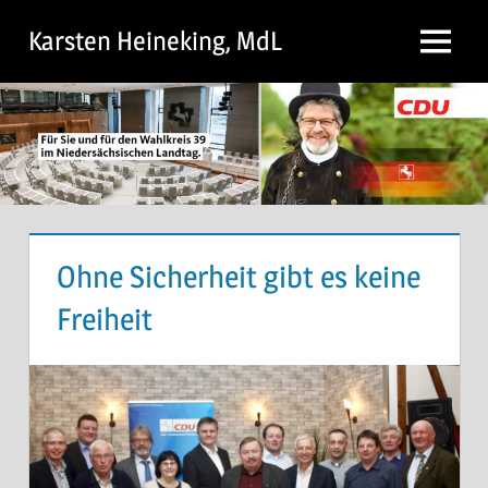
Zum
Karsten Heineking, MdL
Inhalt
Menu
springen
Ohne Sicherheit gibt es keine
Freiheit